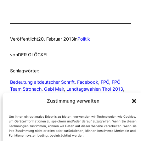
Veröffentlicht
20. Februar 2013
in
Politik
von
DER GLÖCKEL
Schlagwörter:
Bedeutung altdeutscher Schrift
, 
Facebook
, 
FPÖ
, 
FPÖ
Team Stronach
, 
Gebi Mair
, 
Landtagswahlen Tirol 2013
, 
Politik Österreich
, 
Politik Team Stronach
, 
Robert Lugar
, 
Zustimmung verwalten
Team Stronach
, 
Team Stronach Tirol
, 
Wahrheit
Transparenz Fairness
Suche innerhalb dieser Domain
Um Ihnen ein optimales Erlebnis zu bieten, verwenden wir Technologien wie Cookies,
um Geräteinformationen zu speichern und/oder darauf zuzugreifen. Wenn Sie diesen
Suchen
Technologien zustimmen, können wir Daten auf dieser Website verarbeiten. Wenn sie
ihre Zustimmung nicht erteilen oder zurückziehen, können bestimmte Merkmale und
Funktionen systembedingt beeinträchtigt werden.