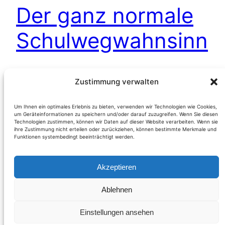
Der ganz normale
Schulwegwahnsinn
dürfte in Hainburg an der Donau (NÖ)
Zustimmung verwalten
ausgebrochen sein. Nur wenige Tage, nachdem
wir eine eklatante Gefahrenstelle für Kinder und
Um Ihnen ein optimales Erlebnis zu bieten, verwenden wir Technologien wie Cookies,
um Geräteinformationen zu speichern und/oder darauf zuzugreifen. Wenn Sie diesen
Jugendliche auf ihren täglichen Schulweg
Technologien zustimmen, können wir Daten auf dieser Website verarbeiten. Wenn sie
aufgezeigt haben (siehe Bericht), stolperten wir
ihre Zustimmung nicht erteilen oder zurückziehen, können bestimmte Merkmale und
Funktionen systembedingt beeinträchtigt werden.
quasi über den nächsten verantwortungslosen
Zustand. Diesmal nur knapp 200 Meter vom
Akzeptieren
Eingang der Neuen Mittelschule Hainburg
entfernt,
Ablehnen
Weiterlesen
Einstellungen ansehen