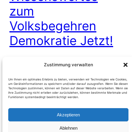
zum
Volksbegehren
Demokratie Jetzt!
(Österreich) Der Verein „MeinOE – Demokratie
Zustimmung verwalten
jetzt!“ als Initiator des Volksbegehrens ist eine
überparteiliche Initiative aus der Mitte der
Um Ihnen ein optimales Erlebnis zu bieten, verwenden wir Technologien wie Cookies,
um Geräteinformationen zu speichern und/oder darauf zuzugreifen. Wenn Sie diesen
Gesellschaft. Gründer sind Dr. Friedhelm
Technologien zustimmen, können wir Daten auf dieser Website verarbeiten. Wenn sie
Frischenschlager, Dr. Volker Kier und Johannes
ihre Zustimmung nicht erteilen oder zurückziehen, können bestimmte Merkmale und
Funktionen systembedingt beeinträchtigt werden.
Voggenhuber. MeinOE führt in seinen
Beweggründen aus, daß das Versagen der
Akzeptieren
Parteien zu einem politischen Stillstand führte;
Erkennt einen Mangel an Demokratie
Ablehnen