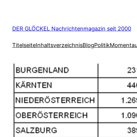
Zum
Inhalt
springen
DER GLÖCKEL Nachrichtenmagazin seit 2000
Titelseite
Inhaltsverzeichnis
Blog
Politik
Momenta