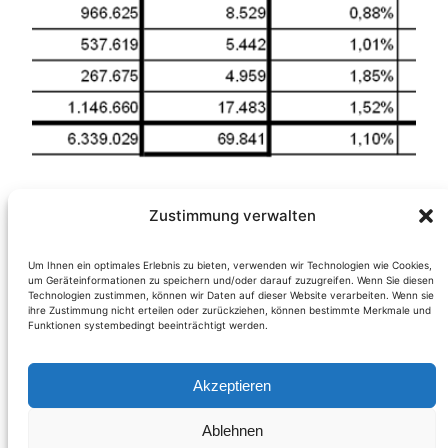
Vorläufiges
Zustimmung verwalten
Ergebnis des
Um Ihnen ein optimales Erlebnis zu bieten, verwenden wir Technologien wie Cookies,
um Geräteinformationen zu speichern und/oder darauf zuzugreifen. Wenn Sie diesen
Technologien zustimmen, können wir Daten auf dieser Website verarbeiten. Wenn sie
Volksbegehrens
ihre Zustimmung nicht erteilen oder zurückziehen, können bestimmte Merkmale und
Funktionen systembedingt beeinträchtigt werden.
„Demokratie Jetzt!“
Akzeptieren
Ablehnen
(Österreich) Im Zeitraum von 15. bis 22. April