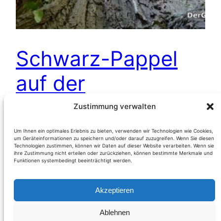
Schwarz-Pappel
auf der
Thebnerstraße –
Zustimmung verwalten
Abschied in
Um Ihnen ein optimales Erlebnis zu bieten, verwenden wir Technologien wie Cookies,
um Geräteinformationen zu speichern und/oder darauf zuzugreifen. Wenn Sie diesen
Technologien zustimmen, können wir Daten auf dieser Website verarbeiten. Wenn sie
Dankbarkeit
ihre Zustimmung nicht erteilen oder zurückziehen, können bestimmte Merkmale und
Funktionen systembedingt beeinträchtigt werden.
Akzeptieren
(Niederösterreich) Was manche bereits
vermuteten, wurde nun zur Gewißheit: die
Ablehnen
Schwarz-Pappel am Ende der Thebnerstraße in