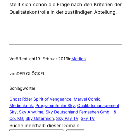
stellt sich schon die Frage nach den Kriterien der
Qualitätskontrolle in der zuständigen Abteilung.
Veröffentlicht
19. Februar 2013
in
Medien
von
DER GLÖCKEL
Schlagwörter:
Ghost Rider Spirit of Vengeance
, 
Marvel Comic
, 
Medienkritik
, 
Programmfehler Sky
, 
Qualitätsmanagement
Sky
, 
Sky Anytime
, 
Sky Deutschland Fernsehen GmbH &
Co. KG
, 
Sky Österreich
, 
Sky Pay TV
, 
Sky TV
Suche innerhalb dieser Domain