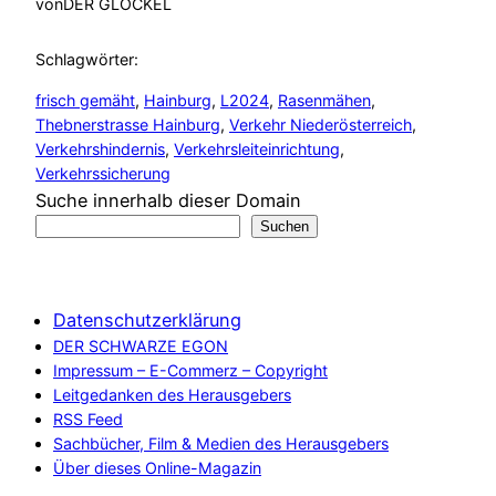
von
DER GLÖCKEL
Schlagwörter:
frisch gemäht
, 
Hainburg
, 
L2024
, 
Rasenmähen
, 
Thebnerstrasse Hainburg
, 
Verkehr Niederösterreich
, 
Verkehrshindernis
, 
Verkehrsleiteinrichtung
, 
Verkehrssicherung
Suche innerhalb dieser Domain
Suchen
Datenschutzerklärung
DER SCHWARZE EGON
Impressum – E-Commerz – Copyright
Leitgedanken des Herausgebers
RSS Feed
Sachbücher, Film & Medien des Herausgebers
Über dieses Online-Magazin