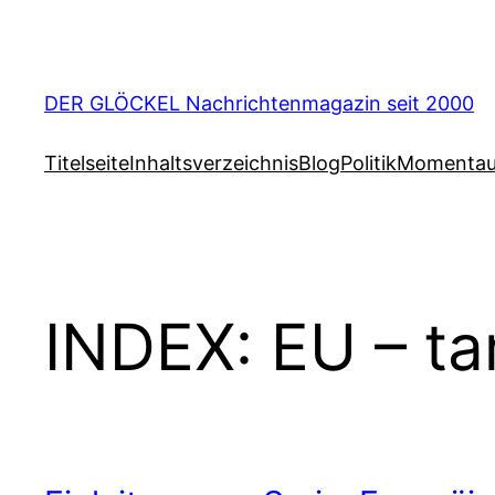
Zum
Inhalt
springen
DER GLÖCKEL Nachrichtenmagazin seit 2000
Titelseite
Inhaltsverzeichnis
Blog
Politik
Momenta
INDEX: EU – t