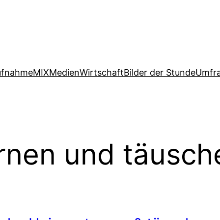
ufnahme
MIX
Medien
Wirtschaft
Bilder der Stunde
Umfr
arnen und täusch