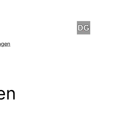
agen
en