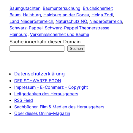
Baumgutachten
, 
Baumuntersuchung
, 
Bruchsicherheit
Baum
, 
Hainburg
, 
Hainburg an der Donau
, 
Helga Zodl
, 
Land Niederösterreich
, 
Naturschutz NÖ
, 
Niederösterreich
, 
Schwarz-Pappel
, 
Schwarz-Pappel Thebnerstrasse
Hainburg
, 
Verkehrssicherheit und Bäume
Suche innerhalb dieser Domain
Suchen
Datenschutzerklärung
DER SCHWARZE EGON
Impressum – E-Commerz – Copyright
Leitgedanken des Herausgebers
RSS Feed
Sachbücher, Film & Medien des Herausgebers
Über dieses Online-Magazin