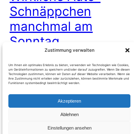
Schnäppchen
manchmal am
Sonntag
Zustimmung verwalten
(Österreich) Wer sich für gebrauchte Fahrzeuge
Um Ihnen ein optimales Erlebnis zu bieten, verwenden wir Technologien wie Cookies,
um Geräteinformationen zu speichern und/oder darauf zuzugreifen. Wenn Sie diesen
im erstklassigen Zustand interessiert, der hat
Technologien zustimmen, können wir Daten auf dieser Website verarbeiten. Wenn sie
offensichtlich auch die Möglichkeit abseits des
ihre Zustimmung nicht erteilen oder zurückziehen, können bestimmte Merkmale und
Funktionen systembedingt beeinträchtigt werden.
gestreßten Arbeitsalltags Einzelexemplare auch
am Sonntag besichtigen zu können.
Akzeptieren
Gesamteindruck ausgezeichnet, viel Platz auf der
Ladefläche, Bereifung auch ohne Makel
Ablehnen
Weiterlesen
Einstellungen ansehen