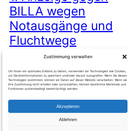
BILLA wegen
Notausgänge und
Fluchtwege
Zustimmung verwalten
(Österreich) Seit dem Frühjahr 2009 berichten wir
über gesetzeswidrige Zustände bei
Um Ihnen ein optimales Erlebnis zu bieten, verwenden wir Technologien wie Cookies,
um Geräteinformationen zu speichern und/oder darauf zuzugreifen. Wenn Sie diesen
Notausgängen und Fluchtwegen in Filialen der
Technologien zustimmen, können wir Daten auf dieser Website verarbeiten. Wenn sie
BILLA AG. Einige Medien griffen in Folge die
ihre Zustimmung nicht erteilen oder zurückziehen, können bestimmte Merkmale und
Funktionen systembedingt beeinträchtigt werden.
Thematik auf und dokumentierten
gleichgelagerte Fälle aus ihrem regionalen
Akzeptieren
Umfeld; zunehmend treffen auch Hinweise und
Fotos von
Ablehnen
Weiterlesen