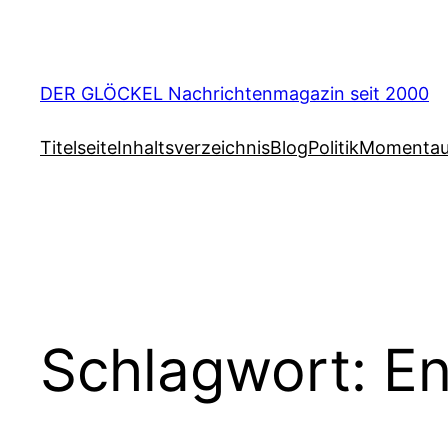
Zum
Inhalt
springen
DER GLÖCKEL Nachrichtenmagazin seit 2000
Titelseite
Inhaltsverzeichnis
Blog
Politik
Momenta
Schlagwort:
En