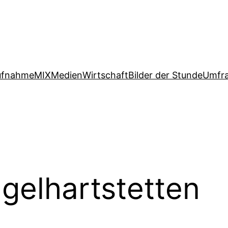
ufnahme
MIX
Medien
Wirtschaft
Bilder der Stunde
Umfr
gelhartstetten