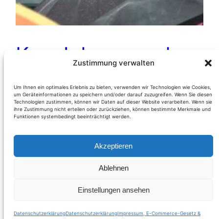
Ken Jebsen und
Zustimmung verwalten
seine
Um Ihnen ein optimales Erlebnis zu bieten, verwenden wir Technologien wie Cookies,
bemerkenswerte
um Geräteinformationen zu speichern und/oder darauf zuzugreifen. Wenn Sie diesen
Technologien zustimmen, können wir Daten auf dieser Website verarbeiten. Wenn sie
ihre Zustimmung nicht erteilen oder zurückziehen, können bestimmte Merkmale und
Funktionen systembedingt beeinträchtigt werden.
Ansprache beim
Marsch gegen
Akzeptieren
Ablehnen
Monsanto
Einstellungen ansehen
Am 25. Mai fand vor dem Bundeskanzleramt in
Datenschutzerklärung
Datenschutzerklärung
Impressum, E-Commerce-Gesetz &