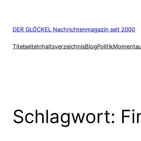
Zum
Inhalt
springen
DER GLÖCKEL Nachrichtenmagazin seit 2000
Titelseite
Inhaltsverzeichnis
Blog
Politik
Momenta
Schlagwort:
Fi