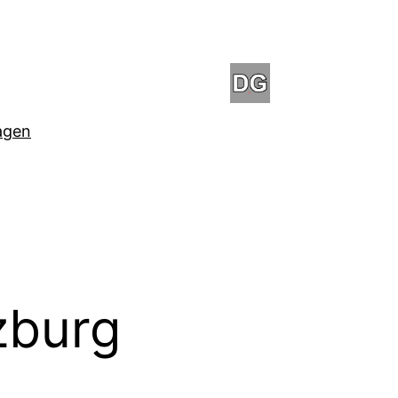
agen
zburg