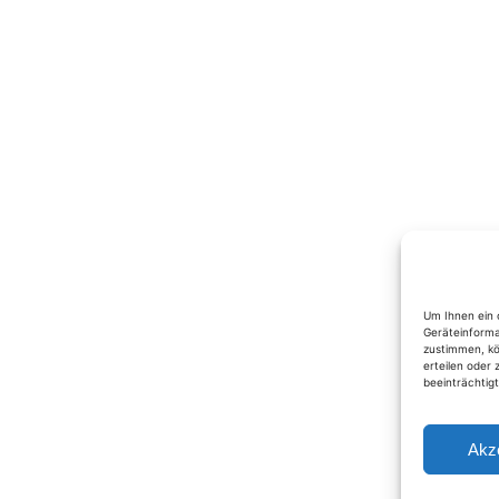
Um Ihnen ein 
Geräteinforma
zustimmen, kö
erteilen oder
beeinträchtig
Akz