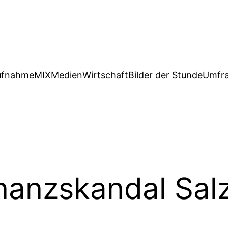
ufnahme
MIX
Medien
Wirtschaft
Bilder der Stunde
Umfr
nanzskandal Sal