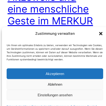
eine menschliche
Geste im MERKUR
Markt
Zustimmung verwalten
Um Ihnen ein optimales Erlebnis zu bieten, verwenden wir Technologien wie Cookies,
um Geräteinformationen zu speichern und/oder darauf zuzugreifen. Wenn Sie diesen
(Österreich/NÖ) Im heurigen Jahr eröffnete die
Technologien zustimmen, können wir Daten auf dieser Website verarbeiten. Wenn sie
Galleria Danubia, ein Einkaufszentrum in der
ihre Zustimmung nicht erteilen oder zurückziehen, können bestimmte Merkmale und
Funktionen systembedingt beeinträchtigt werden.
Mittelalterstadt Hainburg/Donau. Innerhalb dieses
gelungen Shopping-Centers befindet sich auch
Akzeptieren
eine Filiale des zum REWE-Konzern gehörenden
MERKUR. Bei einem Einkauf
Ablehnen
Weiterlesen
Einstellungen ansehen