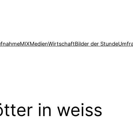
ufnahme
MIX
Medien
Wirtschaft
Bilder der Stunde
Umfr
tter in weiss