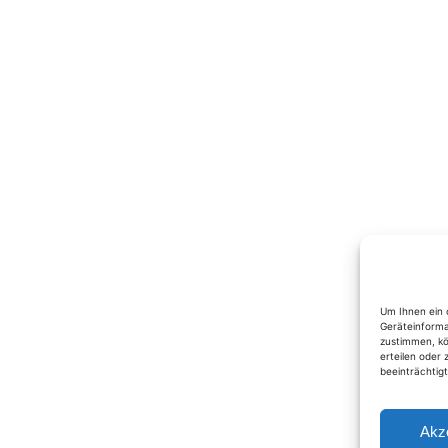
Um Ihnen ein 
Geräteinforma
zustimmen, kö
erteilen oder
beeinträchtig
Akz