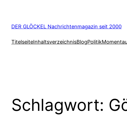
Zum
Inhalt
springen
DER GLÖCKEL Nachrichtenmagazin seit 2000
Titelseite
Inhaltsverzeichnis
Blog
Politik
Momenta
Schlagwort:
Gö