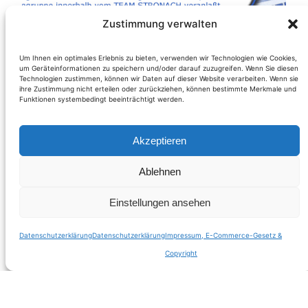
Zustimmung verwalten
Um Ihnen ein optimales Erlebnis zu bieten, verwenden wir Technologien wie Cookies,
um Geräteinformationen zu speichern und/oder darauf zuzugreifen. Wenn Sie diesen
Technologien zustimmen, können wir Daten auf dieser Website verarbeiten. Wenn sie
ihre Zustimmung nicht erteilen oder zurückziehen, können bestimmte Merkmale und
Funktionen systembedingt beeinträchtigt werden.
Akzeptieren
Wie bitte, Team
Ablehnen
Stronach wirft ÖVP
Einstellungen ansehen
Diebstahl vor
Datenschutzerklärung
Datenschutzerklärung
Impressum, E-Commerce-Gesetz &
Copyright
Weiterlesen