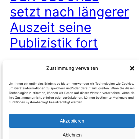
setzt nach längerer
Auszeit seine
Publizistik fort
Es ist geraume Zeit vergangen, seit innerhalb
Zustimmung verwalten
dieses Mediums die letzten Veröffentlichungen
online gingen. Aus guten Gründen wurde dieses
Um Ihnen ein optimales Erlebnis zu bieten, verwenden wir Technologien wie Cookies,
um Geräteinformationen zu speichern und/oder darauf zuzugreifen. Wenn Sie diesen
Online-Magazin nie vom Netz genommen; dies
Technologien zustimmen, können wir Daten auf dieser Website verarbeiten. Wenn sie
auch deshalb, weil es Inhalte gibt, die niemals in
ihre Zustimmung nicht erteilen oder zurückziehen, können bestimmte Merkmale und
Funktionen systembedingt beeinträchtigt werden.
Vergessenheit geraten sollten und es in seiner
Gesamtheit auch einen Teil meines Lebens als
Akzeptieren
verantwortlicher Redakteur spiegelt. Ich
verbrachte nun viele…
Ablehnen