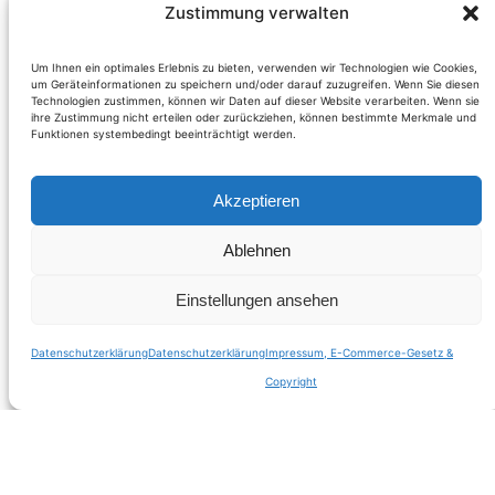
schlägt keine
Zustimmung verwalten
Stunde“
Um Ihnen ein optimales Erlebnis zu bieten, verwenden wir Technologien wie Cookies,
um Geräteinformationen zu speichern und/oder darauf zuzugreifen. Wenn Sie diesen
Technologien zustimmen, können wir Daten auf dieser Website verarbeiten. Wenn sie
(Jahreswechsel
ihre Zustimmung nicht erteilen oder zurückziehen, können bestimmte Merkmale und
Funktionen systembedingt beeinträchtigt werden.
2014)
Akzeptieren
Ablehnen
Weiterlesen
Einstellungen ansehen
Datenschutzerklärung
Datenschutzerklärung
Impressum, E-Commerce-Gesetz &
Copyright
Suche innerhalb dieser Domain
Suchen