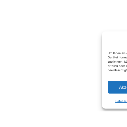
Um Ihnen ein 
Geräteinforma
zustimmen, kö
erteilen oder
beeinträchtig
Akz
Datensc