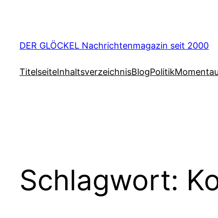
Zum
Inhalt
springen
DER GLÖCKEL Nachrichtenmagazin seit 2000
Titelseite
Inhaltsverzeichnis
Blog
Politik
Momenta
Schlagwort:
Ko