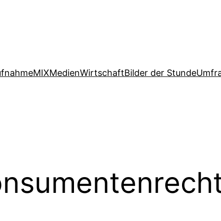
ufnahme
MIX
Medien
Wirtschaft
Bilder der Stunde
Umfr
nsumentenrech