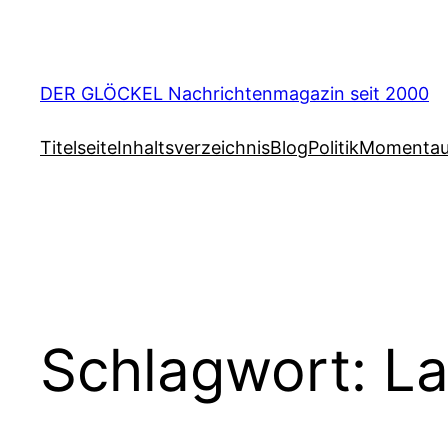
Zum
Inhalt
springen
DER GLÖCKEL Nachrichtenmagazin seit 2000
Titelseite
Inhaltsverzeichnis
Blog
Politik
Momenta
Schlagwort:
La