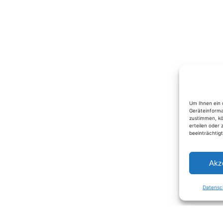
Um Ihnen ein 
Geräteinforma
zustimmen, kö
erteilen oder
beeinträchtig
Akz
Datensc