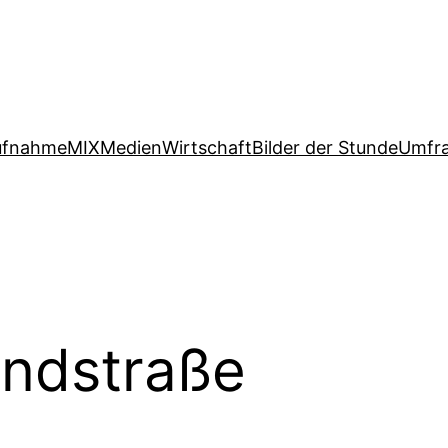
ufnahme
MIX
Medien
Wirtschaft
Bilder der Stunde
Umfr
ndstraße