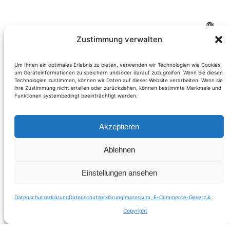
Zustimmung verwalten
Um Ihnen ein optimales Erlebnis zu bieten, verwenden wir Technologien wie Cookies,
um Geräteinformationen zu speichern und/oder darauf zuzugreifen. Wenn Sie diesen
NÖ Landtagswahl
Technologien zustimmen, können wir Daten auf dieser Website verarbeiten. Wenn sie
ihre Zustimmung nicht erteilen oder zurückziehen, können bestimmte Merkmale und
Funktionen systembedingt beeinträchtigt werden.
2013 – in Hainburg
gab es nur einen
Akzeptieren
Ablehnen
Gewinner:
Einstellungen ansehen
Stronach
Datenschutzerklärung
Datenschutzerklärung
Impressum, E-Commerce-Gesetz &
Copyright
Bei den Niederösterreichischen Landtagswahlen