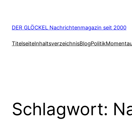
Zum
Inhalt
springen
DER GLÖCKEL Nachrichtenmagazin seit 2000
Titelseite
Inhaltsverzeichnis
Blog
Politik
Momenta
Schlagwort:
Na