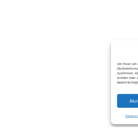
Um Ihnen ein 
Geräteinforma
zustimmen, kö
erteilen oder
beeinträchtig
Akz
Datensc