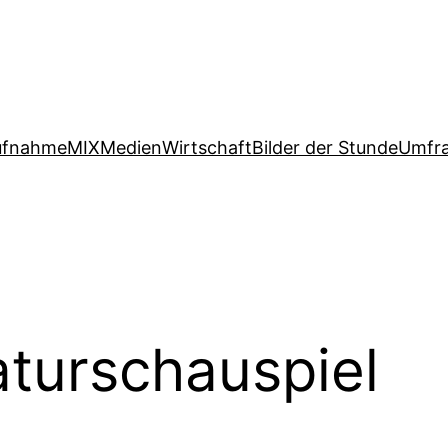
ufnahme
MIX
Medien
Wirtschaft
Bilder der Stunde
Umfr
turschauspiel