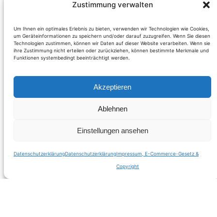
Zustimmung verwalten
Um Ihnen ein optimales Erlebnis zu bieten, verwenden wir Technologien wie Cookies,
um Geräteinformationen zu speichern und/oder darauf zuzugreifen. Wenn Sie diesen
Technologien zustimmen, können wir Daten auf dieser Website verarbeiten. Wenn sie
ihre Zustimmung nicht erteilen oder zurückziehen, können bestimmte Merkmale und
Funktionen systembedingt beeinträchtigt werden.
Akzeptieren
Ablehnen
Voller Elan – die 2.
Einstellungen ansehen
Mitgliederversamm
Datenschutzerklärung
Datenschutzerklärung
Impressum, E-Commerce-Gesetz &
Copyright
lung von NEOS
nach den Wahlen