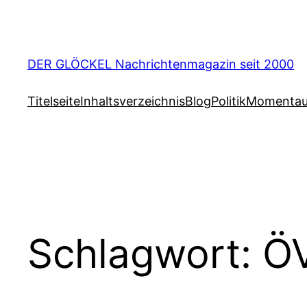
Zum
Inhalt
springen
DER GLÖCKEL Nachrichtenmagazin seit 2000
Titelseite
Inhaltsverzeichnis
Blog
Politik
Momenta
Schlagwort:
ÖV