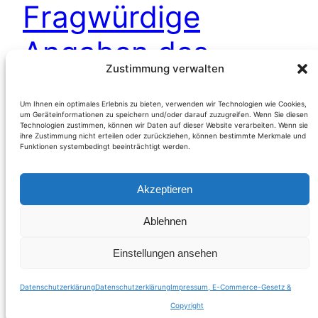
Fragwürdige
Angaben des
Zustimmung verwalten
Umweltbundesamt
Um Ihnen ein optimales Erlebnis zu bieten, verwenden wir Technologien wie Cookies,
es zur aktuellen
um Geräteinformationen zu speichern und/oder darauf zuzugreifen. Wenn Sie diesen
Technologien zustimmen, können wir Daten auf dieser Website verarbeiten. Wenn sie
ihre Zustimmung nicht erteilen oder zurückziehen, können bestimmte Merkmale und
Ozon-Belastung
Funktionen systembedingt beeinträchtigt werden.
Akzeptieren
(Österreich) Gestern war wegen der hohen
Ablehnen
Ozonbelastung auf der Website des
Umweltbundesamtes ausgewiesen, daß in Teilen
Einstellungen ansehen
Niederösterreichs die Alarmierungsschwelle (das
ist die zweite Stufe nach der
Datenschutzerklärung
Datenschutzerklärung
Impressum, E-Commerce-Gesetz &
Informationsschwelle) überschritten
Copyright