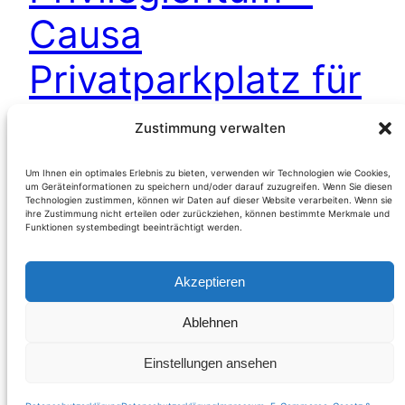
Causa
Privatparkplatz für
einen Facharzt
Zustimmung verwalten
Um Ihnen ein optimales Erlebnis zu bieten, verwenden wir Technologien wie Cookies,
um Geräteinformationen zu speichern und/oder darauf zuzugreifen. Wenn Sie diesen
(Niederösterreich) Mehrfach veröffentlichten wir
Technologien zustimmen, können wir Daten auf dieser Website verarbeiten. Wenn sie
den Status zur laufenden Recherche der
ihre Zustimmung nicht erteilen oder zurückziehen, können bestimmte Merkmale und
Funktionen systembedingt beeinträchtigt werden.
Thematik eines Halte- und Parkverbotes, das für
einen 70jährigen Internisten in Hainburg errichtet
Akzeptieren
wurde. Am 25. September (!) richteten wir zu
diesem Fall eine Presseanfrage an
Ablehnen
Weiterlesen
Einstellungen ansehen