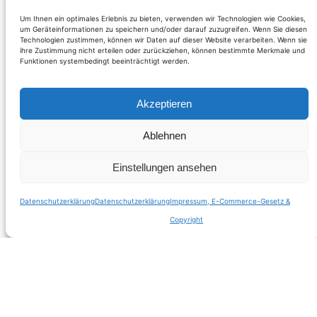
Um Ihnen ein optimales Erlebnis zu bieten, verwenden wir Technologien wie Cookies,
um Geräteinformationen zu speichern und/oder darauf zuzugreifen. Wenn Sie diesen
Technologien zustimmen, können wir Daten auf dieser Website verarbeiten. Wenn sie
ihre Zustimmung nicht erteilen oder zurückziehen, können bestimmte Merkmale und
Funktionen systembedingt beeinträchtigt werden.
Akzeptieren
Ablehnen
Voller Elan – die 2.
Einstellungen ansehen
Mitgliederversamm
Datenschutzerklärung
Datenschutzerklärung
Impressum, E-Commerce-Gesetz &
Copyright
lung von NEOS
nach den Wahlen