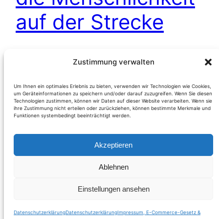
auf der Strecke
Die 14jährige Schülerin Michaela D. (Name
Zustimmung verwalten
geändert) fährt täglich von Hainburg (NÖ) nach
Wien mit der Schnellbahnlinie 7 zur Schule. Wie
Um Ihnen ein optimales Erlebnis zu bieten, verwenden wir Technologien wie Cookies,
um Geräteinformationen zu speichern und/oder darauf zuzugreifen. Wenn Sie diesen
alle SchülerInnen verfügt sie über eine
Technologien zustimmen, können wir Daten auf dieser Website verarbeiten. Wenn sie
Jahreskarte des Verkehrsverbundes Ost-Region
ihre Zustimmung nicht erteilen oder zurückziehen, können bestimmte Merkmale und
Funktionen systembedingt beeinträchtigt werden.
(VOR) für die immerhin 60.- € (öS 825.-) zu
bezahlen waren. Nachdem die ÖBB beim Kauf
Akzeptieren
nicht im Stande waren dieses Ticket im
praktischen…
Ablehnen
Weiterlesen
Einstellungen ansehen
Datenschutzerklärung
Datenschutzerklärung
Impressum, E-Commerce-Gesetz &