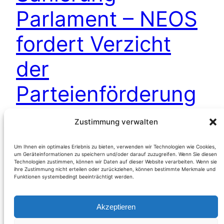
Parlament – NEOS
fordert Verzicht
der
Parteienförderung
Zustimmung verwalten
(Österreich) Plausibel ist die wiederholte
Forderung des NEOS-Klubobmann Matthias
Um Ihnen ein optimales Erlebnis zu bieten, verwenden wir Technologien wie Cookies,
um Geräteinformationen zu speichern und/oder darauf zuzugreifen. Wenn Sie diesen
Strolz die maßlose Parteienförderung
Technologien zustimmen, können wir Daten auf dieser Website verarbeiten. Wenn sie
zurückzuschrauben. Nach der Entscheidung der
ihre Zustimmung nicht erteilen oder zurückziehen, können bestimmte Merkmale und
Funktionen systembedingt beeinträchtigt werden.
Präsidiale des Parlaments über die
Parlamentssanierung hat Strolz die Klubobleute
Akzeptieren
der im Parlament vertretenen Parteien zu einem
geringfügigen Verzicht der Parteienförderung