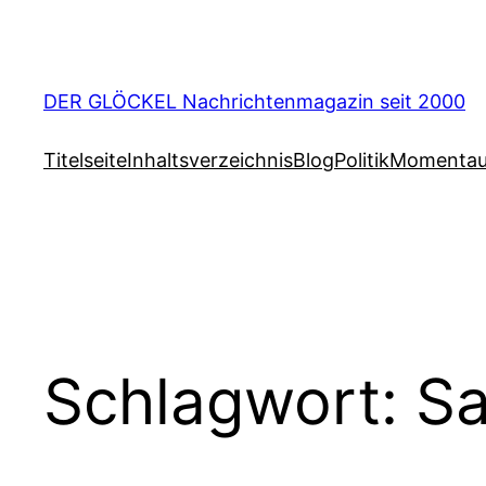
Zum
Inhalt
springen
DER GLÖCKEL Nachrichtenmagazin seit 2000
Titelseite
Inhaltsverzeichnis
Blog
Politik
Momenta
Schlagwort:
Sa