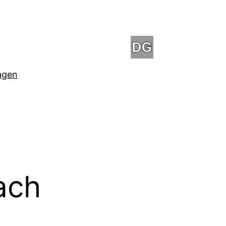
agen
ach