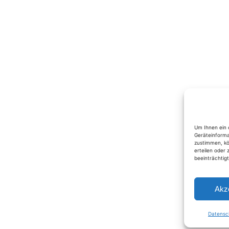
Um Ihnen ein 
Geräteinforma
zustimmen, kö
erteilen oder
beeinträchtig
Akz
Datensc