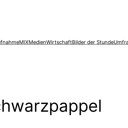
ufnahme
MIX
Medien
Wirtschaft
Bilder der Stunde
Umfr
hwarzpappel