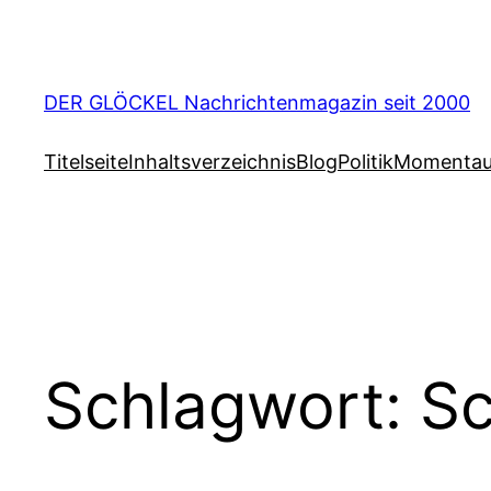
Zum
Inhalt
springen
DER GLÖCKEL Nachrichtenmagazin seit 2000
Titelseite
Inhaltsverzeichnis
Blog
Politik
Momenta
Schlagwort:
Sc