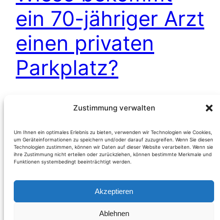
ein 70-jähriger Arzt
einen privaten
Parkplatz?
Willkommen in der Bananenrepublik! 2-3 malige
Zustimmung verwalten
Verlängerung lt. Rathaus für den Privatparkplatz
des Dr. W. am Hauptplatz (Hainburg – NÖ) Diese
Um Ihnen ein optimales Erlebnis zu bieten, verwenden wir Technologien wie Cookies,
um Geräteinformationen zu speichern und/oder darauf zuzugreifen. Wenn Sie diesen
Frage beschäftigt uns seit dem Sommer dieses
Technologien zustimmen, können wir Daten auf dieser Website verarbeiten. Wenn sie
Jahres. Die Kirchengasse im Zentrum der
ihre Zustimmung nicht erteilen oder zurückziehen, können bestimmte Merkmale und
Funktionen systembedingt beeinträchtigt werden.
Mittelalterstadt wurde im Sommer aufgegraben,
neue Leitungen verlegt und eine Umgestaltung
Akzeptieren
vorgenommen. Jetzt einmal abgesehen davon,
daß die Arbeiten vor Schulbeginn…
Ablehnen