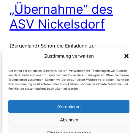
„Übernahme“ des
ASV Nickelsdorf
(Burgenland) Schon die Einladung zur
ordentlichen Hauptversammlung des ASV
Zustimmung verwalten
Nickelsdorf für den 29.5. ließ aufhorchen. Was
Insider längstens erwarteten, stand nun schwarz
Um Ihnen ein optimales Erlebnis zu bieten, verwenden wir Technologien wie Cookies,
um Geräteinformationen zu speichern und/oder darauf zuzugreifen. Wenn Sie diesen
auf weiß auf der Tagesordnung – Punkt 10:
Technologien zustimmen, können wir Daten auf dieser Website verarbeiten. Wenn sie
„Zurücklegung der Funktionen des gesamten
ihre Zustimmung nicht erteilen oder zurückziehen, können bestimmte Merkmale und
Funktionen systembedingt beeinträchtigt werden.
Vereinsvorstandes“. Der Traditionsfußballverein
(seit 1922) geriet in der jüngsten Vergangenheit
Akzeptieren
durch einige Punkte, die Finanzgebarung
betreffend, ins Gerede. Laut Finanzreferent
Ablehnen
Weiterlesen