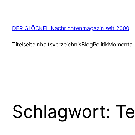
Zum
Inhalt
springen
DER GLÖCKEL Nachrichtenmagazin seit 2000
Titelseite
Inhaltsverzeichnis
Blog
Politik
Momenta
Schlagwort:
Te