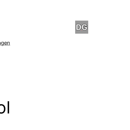
agen
ol