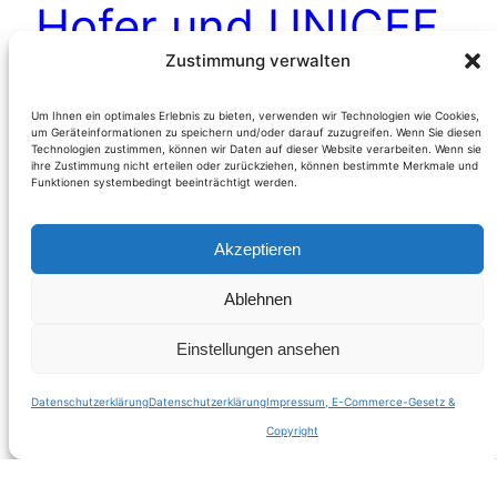
Hofer und UNICEF
Zustimmung verwalten
und wenn Sie es
nicht kaufen,
Um Ihnen ein optimales Erlebnis zu bieten, verwenden wir Technologien wie Cookies,
um Geräteinformationen zu speichern und/oder darauf zuzugreifen. Wenn Sie diesen
Technologien zustimmen, können wir Daten auf dieser Website verarbeiten. Wenn sie
ihre Zustimmung nicht erteilen oder zurückziehen, können bestimmte Merkmale und
müssen Kinder
Funktionen systembedingt beeinträchtigt werden.
sterben
Akzeptieren
Ablehnen
Weiterlesen
Einstellungen ansehen
Datenschutzerklärung
Datenschutzerklärung
Impressum, E-Commerce-Gesetz &
Copyright
Suche innerhalb dieser Domain