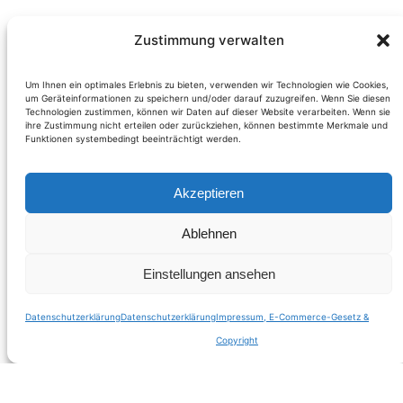
Siegt Frechheit auf
Zustimmung verwalten
Facebook oder ist
Um Ihnen ein optimales Erlebnis zu bieten, verwenden wir Technologien wie Cookies,
um Geräteinformationen zu speichern und/oder darauf zuzugreifen. Wenn Sie diesen
Technologien zustimmen, können wir Daten auf dieser Website verarbeiten. Wenn sie
diese Werbung das
ihre Zustimmung nicht erteilen oder zurückziehen, können bestimmte Merkmale und
Funktionen systembedingt beeinträchtigt werden.
Ende vom Anfang?
Akzeptieren
Ablehnen
Die Firma Seniorbook AG aus München wirbt
innerhalb von Facebook für ein eigenes, neues
Einstellungen ansehen
social network-Portal, das offensichtlich für die
Zielgruppe der Senioren konzipiert wurde. So
Datenschutzerklärung
Datenschutzerklärung
Impressum, E-Commerce-Gesetz &
wird gegenwärtig innerhalb von Facebook,
Copyright
Weiterlesen