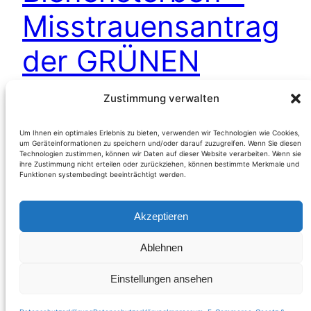
Misstrauensantrag
der GRÜNEN
gegen Berlakovich
Zustimmung verwalten
Um Ihnen ein optimales Erlebnis zu bieten, verwenden wir Technologien wie Cookies,
um Geräteinformationen zu speichern und/oder darauf zuzugreifen. Wenn Sie diesen
(Österreich) Nach dem Voting des ÖVP-
Technologien zustimmen, können wir Daten auf dieser Website verarbeiten. Wenn sie
Umweltministers Niki Berlakovich gegen ein
ihre Zustimmung nicht erteilen oder zurückziehen, können bestimmte Merkmale und
Funktionen systembedingt beeinträchtigt werden.
Verbot von Pestiziden auf EU-Ebene, kündigte
die Bundessprecherin der GRÜNEN Glawischnig
Akzeptieren
u.a. auf Facebook einen Mißtrauensantrag gegen
den Minister
Ablehnen
Weiterlesen
Einstellungen ansehen