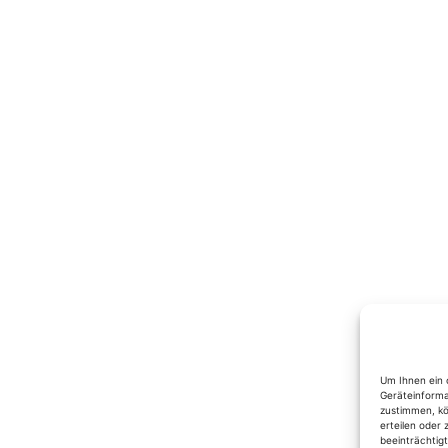
Um Ihnen ein 
Geräteinforma
zustimmen, kö
erteilen oder
beeinträchtig