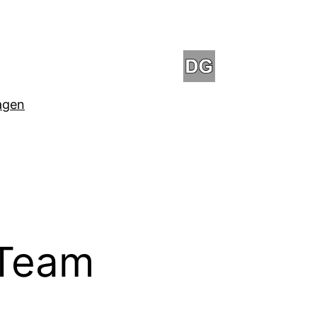
agen
 Team