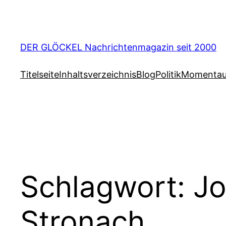
Zum
Inhalt
springen
DER GLÖCKEL Nachrichtenmagazin seit 2000
Titelseite
Inhaltsverzeichnis
Blog
Politik
Momenta
Schlagwort:
Jo
Stronach