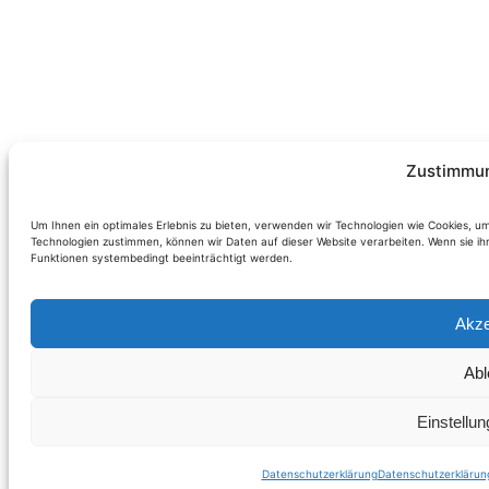
Zustimmun
Um Ihnen ein optimales Erlebnis zu bieten, verwenden wir Technologien wie Cookies, u
Technologien zustimmen, können wir Daten auf dieser Website verarbeiten. Wenn sie i
Funktionen systembedingt beeinträchtigt werden.
Akze
Abl
Einstellu
Datenschutzerklärung
Datenschutzerklärun