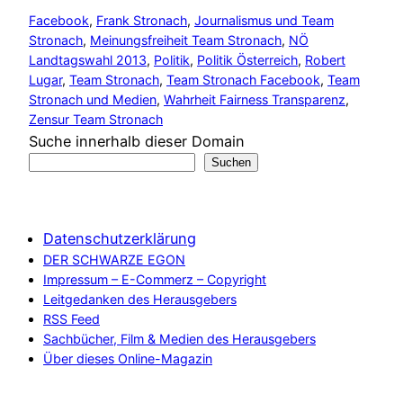
Facebook
, 
Frank Stronach
, 
Journalismus und Team
Stronach
, 
Meinungsfreiheit Team Stronach
, 
NÖ
Landtagswahl 2013
, 
Politik
, 
Politik Österreich
, 
Robert
Lugar
, 
Team Stronach
, 
Team Stronach Facebook
, 
Team
Stronach und Medien
, 
Wahrheit Fairness Transparenz
, 
Zensur Team Stronach
Suche innerhalb dieser Domain
Suchen
Datenschutzerklärung
DER SCHWARZE EGON
Impressum – E-Commerz – Copyright
Leitgedanken des Herausgebers
RSS Feed
Sachbücher, Film & Medien des Herausgebers
Über dieses Online-Magazin