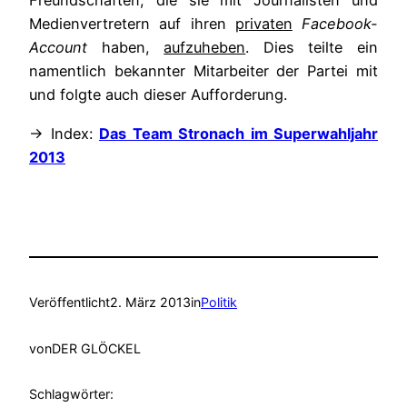
Freundschaften, die sie mit Journalisten und
Medienvertretern auf ihren
privaten
Facebook-
Account
haben,
aufzuheben
. Dies teilte ein
namentlich bekannter Mitarbeiter der Partei mit
und folgte auch dieser Aufforderung.
→ Index:
Das Team Stronach im Superwahljahr
2013
Veröffentlicht
2. März 2013
in
Politik
von
DER GLÖCKEL
Schlagwörter: