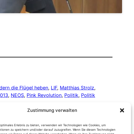
dern die Flügel heben
, 
LIF
, 
Matthias Strolz
, 
2013
, 
NEOS
, 
Pink Revolution
, 
Politik
, 
Politik
Zustimmung verwalten
optimales Erlebnis zu bieten, verwenden wir Technologien wie Cookies, um
tionen zu speichern und/oder darauf zuzugreifen. Wenn Sie diesen Technologien