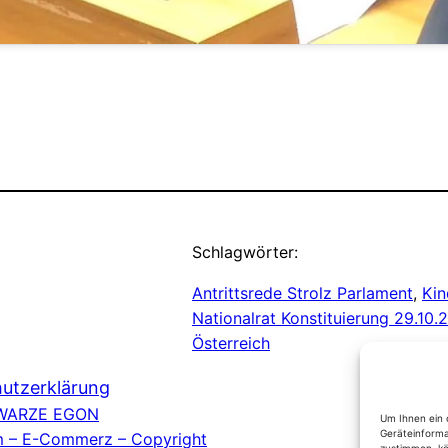
Schlagwörter:
Antrittsrede Strolz Parlament
, 
Kin
Nationalrat Konstituierung 29.10.
Österreich
utzerklärung
WARZE EGON
Um Ihnen ein 
Geräteinforma
 – E-Commerz – Copyright